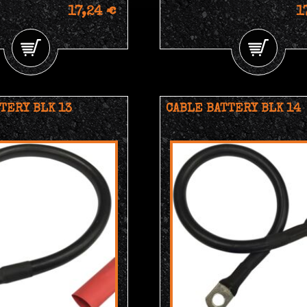
17,24 €
1
TERY BLK 13
CABLE BATTERY BLK 14