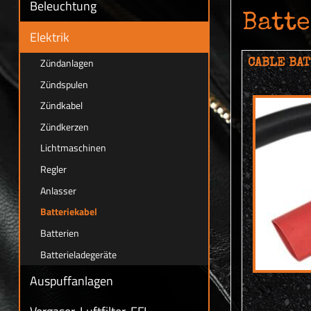
Beleuchtung
Batt
Elektrik
Zündanlagen
CABLE BAT
Zündspulen
Zündkabel
Zündkerzen
Lichtmaschinen
Regler
Anlasser
Batteriekabel
Batterien
Batterieladegeräte
Auspuffanlagen