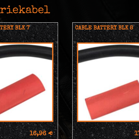
eriekabel
TERY BLK 7
CABLE BATTERY BLK 8
16,96 €
1