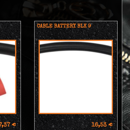
CABLE BATTERY BLK 9
7,37 €
16,53 €