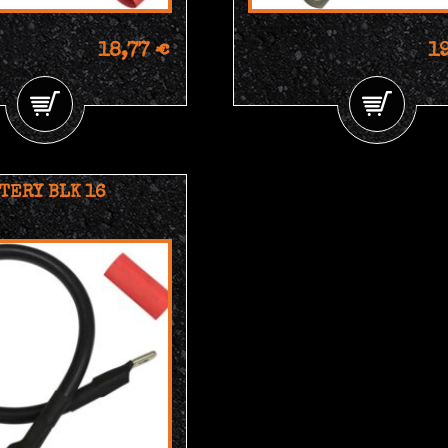
18,77 €
1
TERY BLK 16