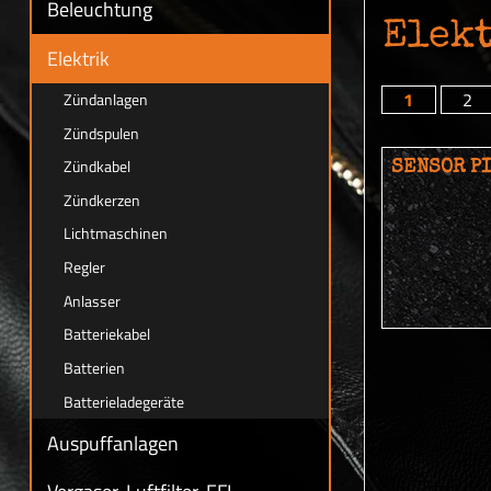
Beleuchtung
Elek
Elektrik
1
2
Zündanlagen
Zündspulen
Zündkabel
SENSOR P
Zündkerzen
Lichtmaschinen
Regler
Anlasser
Batteriekabel
Batterien
Batterieladegeräte
Auspuffanlagen