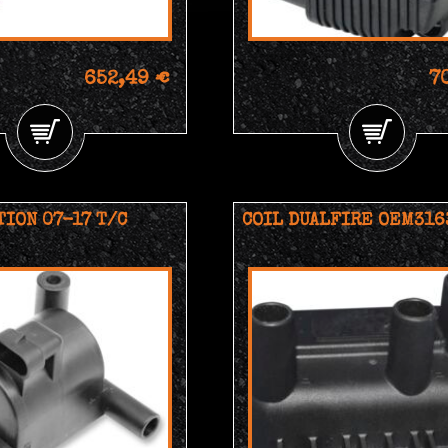
652,49 €
7
TION 07-17 T/C
COIL DUALFIRE OEM316