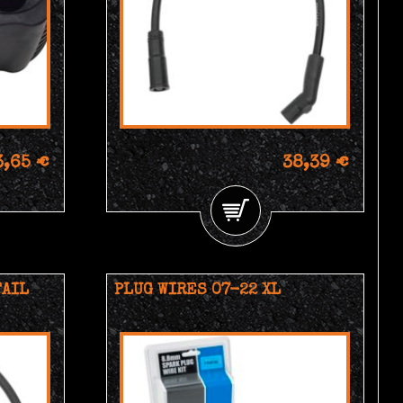
3,65 €
38,39 €
TAIL
PLUG WIRES 07-22 XL