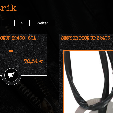
trik
3
4
Weiter
ICKUP 32400-80A
SENSOR PICK UP 32400
70,34 €