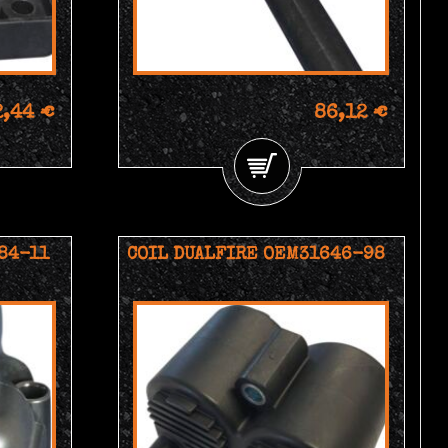
2,44 €
86,12 €
84-11
COIL DUALFIRE OEM31646-98