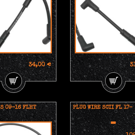
34,00 €
3
S 09-16 FLHT
PLUG WIRE SCII FL 17-