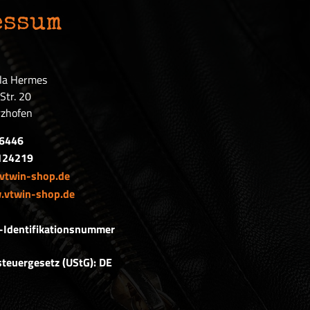
essum
ela Hermes
Str. 20
zhofen
26446
124219
vtwin-shop.de
vtwin-shop.de
-Identifikationsnummer
teuergesetz (UStG): DE