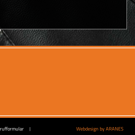
rufformular
Webdesign by ARANES