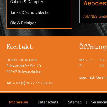
Gabeln & Dämpfer
Webdes
Tanks & Schutzbleche
ARANES GmbH 
Öle & Reiniger
Kontakt
Öffnung
HOUSE OF V-TWIN
Mo. - Fr.
10 -
Schwandorfer Str. 20
Sa.
10 -
92447 Schwarzhofen
oder nach Verei
Tel.
+ 49 (0) 9672 / 92 64 46
Impressum
Datenschutz
Sitemap
Versandi