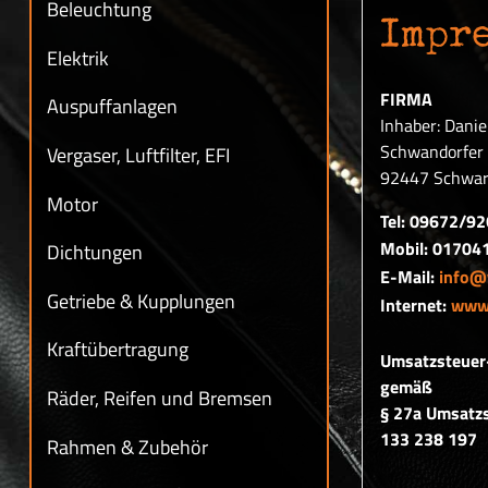
Beleuchtung
Impr
Elektrik
FIRMA
Auspuffanlagen
Inhaber: Dani
Schwandorfer 
Vergaser, Luftfilter, EFI
92447 Schwar
Motor
Tel: 09672/9
Mobil: 01704
Dichtungen
E-Mail:
info@
Getriebe & Kupplungen
Internet:
www.
Kraftübertragung
Umsatzsteuer
gemäß
Räder, Reifen und Bremsen
§ 27a Umsatzs
133 238 197
Rahmen & Zubehör