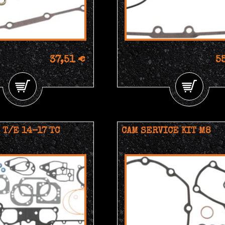
37,51 €
5
 T/E 14-17 TC
CAM SERVICE KIT M8