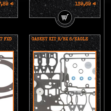
7,89 €
139,69 €
7 FXD
GASKET KIT R/BX S/EAGLE