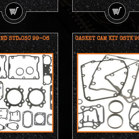
ND STD.030 99-06
GASKET CAM KIT GSTK 9