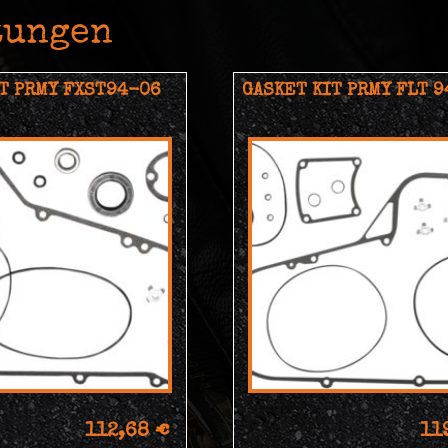
tungen
T PRMY FXST94-06
GASKET KIT PRMY FLT 
112,68 €
11