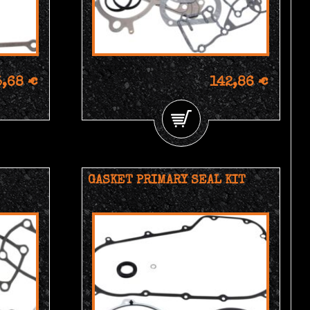
5,68 €
142,86 €
GASKET PRIMARY SEAL KIT