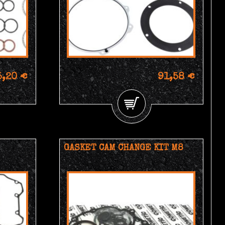
5,20 €
91,58 €
GASKET CAM CHANGE KIT M8