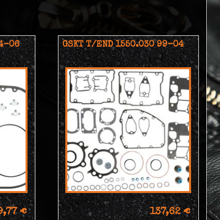
94-06
GSKT T/END 1550.030 99-04
9,77 €
137,62 €