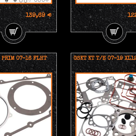
139,69 €
12
 PRIM 07-16 FLHT
GSKT KT T/E 07-19 XL1