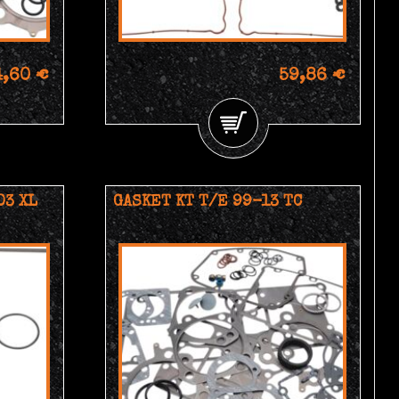
4,60 €
59,86 €
03 XL
GASKET KT T/E 99-13 TC