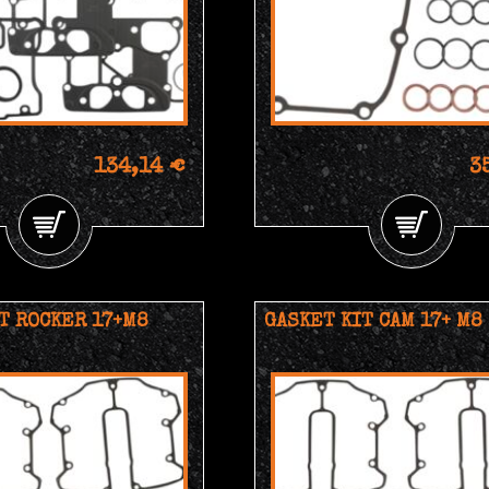
134,14 €
3
T ROCKER 17+M8
GASKET KIT CAM 17+ M8