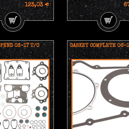
123,03 €
6
PEND 03-17 T/C
GASKET COMPLETE 06-1