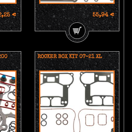
2,25 €
55,94 €
200
ROCKER BOX KIT 07-21 XL