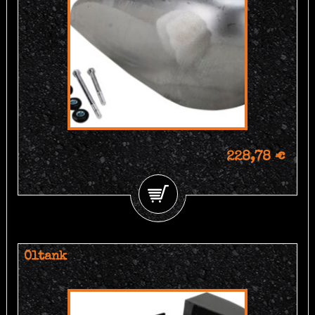
228,78 €
Öltank